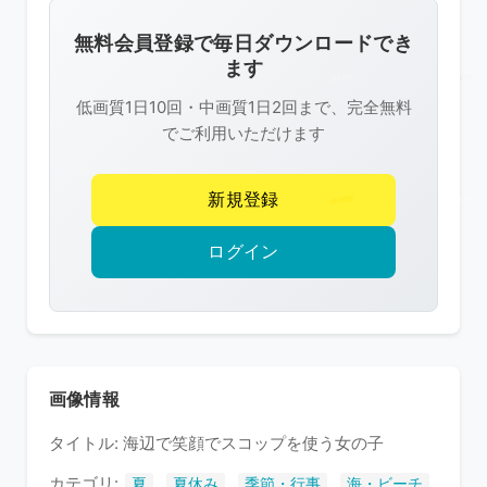
画
像
無料会員登録で毎日ダウンロードでき
は
ます
R-
低画質1日10回・中画質1日2回まで、完全無料
FREE
でご利用いただけます
の
著
新規登録
作
権
ログイン
で
保
護
さ
れ
画像情報
て
タイトル: 海辺で笑顔でスコップを使う女の子
い
ま
カテゴリ:
,
,
,
,
夏
夏休み
季節・行事
海・ビーチ