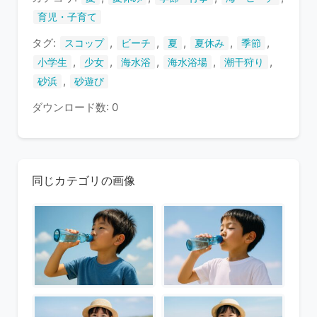
す
育児・子育て
タグ:
,
,
,
,
,
スコップ
ビーチ
夏
夏休み
季節
,
,
,
,
,
小学生
少女
海水浴
海水浴場
潮干狩り
,
砂浜
砂遊び
ダウンロード数: 0
同じカテゴリの画像