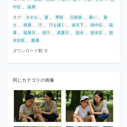
す
,
中症
猛暑
タグ:
,
,
,
,
,
タオル
夏
季節
日射病
暑い
暑
,
,
,
,
,
,
さ
残暑
汗
汗を掻く
炎天下
熱中症
猛
,
,
,
,
,
,
暑
猛暑日
発汗
真夏日
脱水
脱水症
脱
,
水症状
酷暑
ダウンロード数: 0
同じカテゴリの画像