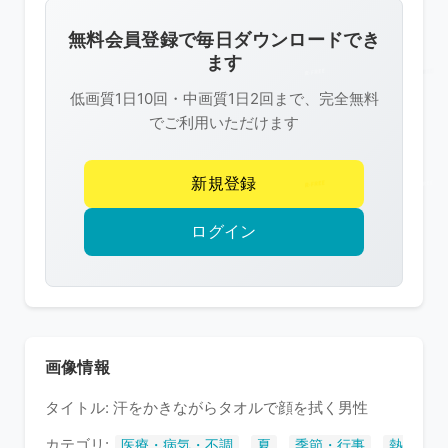
画
像
無料会員登録で毎日ダウンロードでき
は
ます
R-
低画質1日10回・中画質1日2回まで、完全無料
FREE
でご利用いただけます
の
著
新規登録
作
権
ログイン
で
保
護
さ
れ
画像情報
て
タイトル: 汗をかきながらタオルで顔を拭く男性
い
ま
カテゴリ:
,
,
,
医療・病気・不調
夏
季節・行事
熱