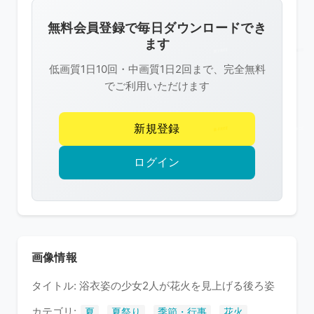
画
像
無料会員登録で毎日ダウンロードでき
は
ます
R-
低画質1日10回・中画質1日2回まで、完全無料
FREE
でご利用いただけます
の
著
新規登録
作
権
ログイン
で
保
護
さ
れ
画像情報
て
タイトル: 浴衣姿の少女2人が花火を見上げる後ろ姿
い
ま
カテゴリ:
,
,
,
夏
夏祭り
季節・行事
花火