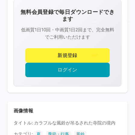
画
像
無料会員登録で毎日ダウンロードでき
は
ます
R-
低画質1日10回・中画質1日2回まで、完全無料
FREE
でご利用いただけます
の
著
新規登録
作
権
ログイン
で
保
護
さ
れ
画像情報
て
タイトル: カラフルな風鈴が吊るされた寺院の境内
い
ま
カテゴリ:
,
,
夏
季節・行事
風鈴