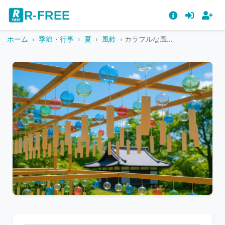
R-FREE
ホーム
季節・行事
夏
風鈴
カラフルな風鈴が吊るされた寺院の境内
こ
の