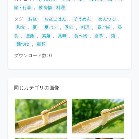
す
,
節・行事
飲食物・料理
タグ:
,
,
,
,
お昼
お昼ごはん
そうめん
めんつゆ
,
,
,
,
,
,
和食
夏
夏バテ
季節
料理
昼ご飯
昼
,
,
,
,
,
,
,
食
昼飯
素麺
薬味
食べ物
食事
麺
,
麺つゆ
麺類
ダウンロード数: 0
同じカテゴリの画像