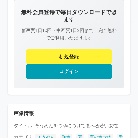
画
像
無料会員登録で毎日ダウンロードでき
は
ます
R-
低画質1日10回・中画質1日2回まで、完全無料
FREE
でご利用いただけます
の
著
新規登録
作
権
ログイン
で
保
護
さ
れ
画像情報
て
タイトル: そうめんをつゆにつけて食べる若い女性
い
ま
カテゴリ:
,
,
,
,
そうめん
和食
夏
夏の食べ物
季