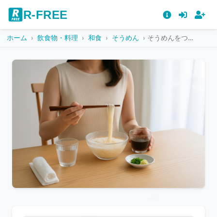
R-FREE
ホーム
飲食物・料理
和食
そうめん
そうめんをつゆにつけて食べる若い女性
こ
の