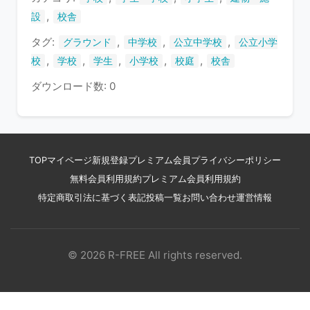
す
,
設
校舎
タグ:
,
,
,
グラウンド
中学校
公立中学校
公立小学
,
,
,
,
,
校
学校
学生
小学校
校庭
校舎
ダウンロード数: 0
TOP
マイページ
新規登録
プレミアム会員
プライバシーポリシー
無料会員利用規約
プレミアム会員利用規約
特定商取引法に基づく表記
投稿一覧
お問い合わせ
運営情報
© 2026 R-FREE All rights reserved.