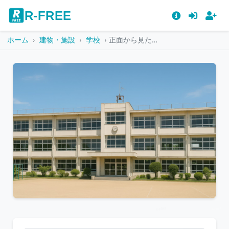
R-FREE
ホーム
建物・施設
学校
正面から見た校舎と校庭の風景
こ
の