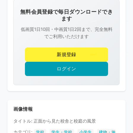
画
像
無料会員登録で毎日ダウンロードでき
は
ます
R-
低画質1日10回・中画質1日2回まで、完全無料
FREE
でご利用いただけます
の
著
新規登録
作
権
ログイン
で
保
護
さ
れ
画像情報
て
タイトル: 正面から見た校舎と校庭の風景
い
ま
カテゴリ:
,
,
,
学校
学生・学校
小学生
建物・施