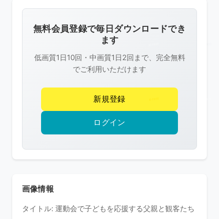
画
像
無料会員登録で毎日ダウンロードでき
は
ます
R-
低画質1日10回・中画質1日2回まで、完全無料
FREE
でご利用いただけます
の
著
新規登録
作
権
ログイン
で
保
護
さ
れ
画像情報
て
タイトル: 運動会で子どもを応援する父親と観客たち
い