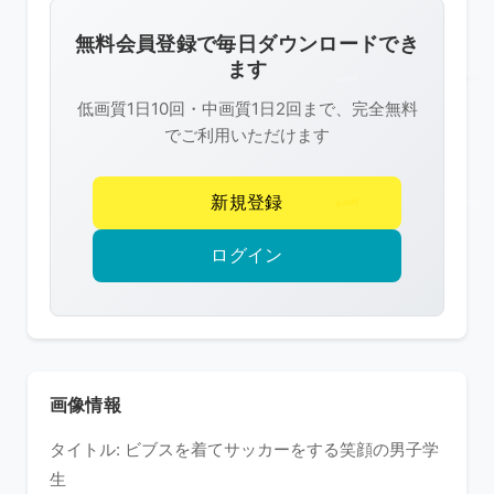
画
像
無料会員登録で毎日ダウンロードでき
は
ます
R-
低画質1日10回・中画質1日2回まで、完全無料
FREE
でご利用いただけます
の
著
新規登録
作
権
ログイン
で
保
護
さ
れ
画像情報
て
タイトル: ビブスを着てサッカーをする笑顔の男子学
い
生
ま