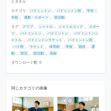
とタオル
ま
す
カテゴリ:
,
,
バドミントン
バドミントン部
学生・
,
,
学校
運動・スポーツ
部活動
タグ:
,
,
,
クラブ
シャトル
シャトルコック
スポー
,
,
,
ツ
バトミントン
バドミントン
バドミントンシ
,
,
,
ャトル
バドミントンラケット
バドミントン部
,
,
,
,
,
バド部
ラケット
体育館
学校
競技
運
,
,
,
動
部活
部活動
高校
ダウンロード数: 0
同じカテゴリの画像