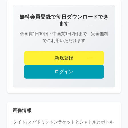
画
像
無料会員登録で毎日ダウンロードでき
は
ます
R-
低画質1日10回・中画質1日2回まで、完全無料
FREE
でご利用いただけます
の
著
新規登録
作
権
ログイン
で
保
護
さ
れ
画像情報
て
タイトル: バドミントンラケットとシャトルとボトル
い