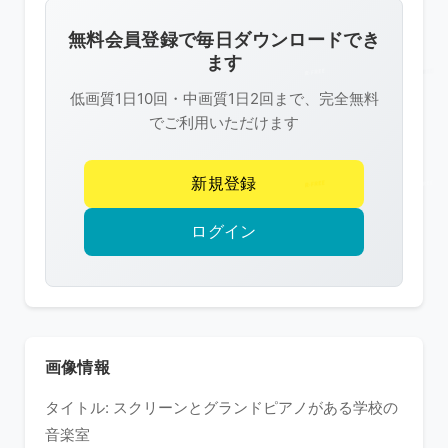
画
像
無料会員登録で毎日ダウンロードでき
は
ます
R-
低画質1日10回・中画質1日2回まで、完全無料
FREE
でご利用いただけます
の
著
新規登録
作
権
ログイン
で
保
護
さ
れ
画像情報
て
タイトル: スクリーンとグランドピアノがある学校の
い
音楽室
ま