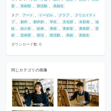
す
,
,
,
室
美術部
部活動
高校生
タグ:
,
,
,
アート
イーゼル
クラブ
クリエイティ
,
,
,
,
,
,
ブ
創作
創作的
学生
文化部
水彩画
油
,
,
,
,
,
,
絵
絵の具
絵画
美術
美術室
美術部
芸
,
,
,
,
,
術
芸術部
部活
部活動
高校
高校生
ダウンロード数: 0
同じカテゴリの画像