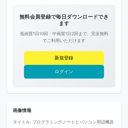
画
像
無料会員登録で毎日ダウンロードでき
は
ます
R-
低画質1日10回・中画質1日2回まで、完全無料
FREE
でご利用いただけます
の
著
新規登録
作
権
ログイン
で
保
護
さ
れ
画像情報
て
タイトル: プログラミングノートとパソコン周辺機器
い