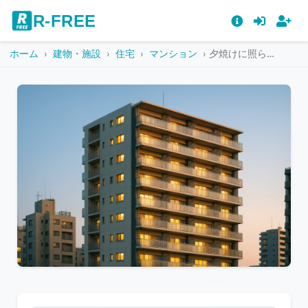
R-FREE
ホーム
建物・施設
住宅
マンション
夕焼けに照らされた窓明かりの集合住宅
こ
の