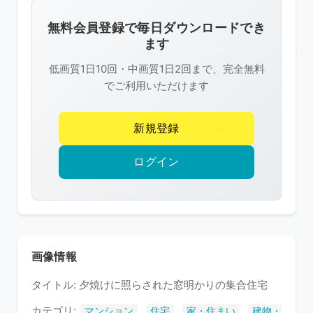
画
像
無料会員登録で毎日ダウンロードでき
は
ます
R-
低画質1日10回・中画質1日2回まで、完全無料
FREE
でご利用いただけます
の
著
新規登録
作
権
ログイン
で
保
護
さ
れ
画像情報
て
タイトル: 夕焼けに照らされた窓明かりの集合住宅
い
ま
カテゴリ:
,
,
,
マンション
住宅
家・住まい
建物・