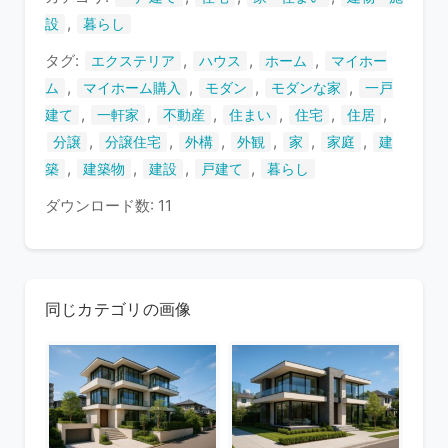
す
,
設
暮らし
タグ:
,
,
,
エクステリア
ハウス
ホーム
マイホー
,
,
,
,
ム
マイホーム購入
モダン
モダンな家
一戸
,
,
,
,
,
,
建て
一軒家
不動産
住まい
住宅
住居
,
,
,
,
,
,
分譲
分譲住宅
外構
外観
家
家庭
建
,
,
,
,
築
建築物
建設
戸建て
暮らし
ダウンロード数: 11
同じカテゴリの画像