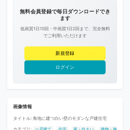
画
像
無料会員登録で毎日ダウンロードでき
は
ます
R-
低画質1日10回・中画質1日2回まで、完全無料
FREE
でご利用いただけます
の
著
新規登録
作
権
ログイン
で
保
護
さ
れ
画像情報
て
タイトル: 角地に建つ白い壁のモダンな戸建住宅
い
ま
カテゴリ:
,
,
,
一戸建て
住宅
家・住まい
建物・施