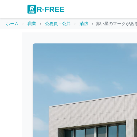
R-FREE
ホーム
職業
公務員・公共
消防
赤い星のマークがあ