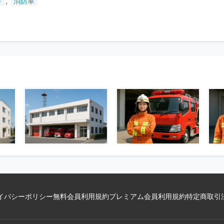
,
署
消防車
い
ま
す
イバシーポリシー
無料会員利用規約
プレミアム会員利用規約
特定商取引