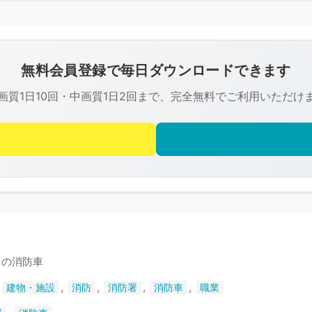
こ
の
画
像
無料会員登録で毎日ダウンロードできます
は
画質1日10回・中画質1日2回まで、完全無料でご利用いただけ
R-
FREE
の
著
作
権
で
保
護
中の消防車
さ
,
,
,
,
,
建物・施設
消防
消防署
消防車
職業
れ
て