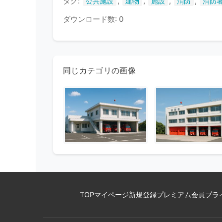
タグ:
,
,
,
,
公共施設
建物
施設
消防
消防
ダウンロード数: 0
同じカテゴリの画像
TOP
マイページ
新規登録
プレミアム会員
プラ