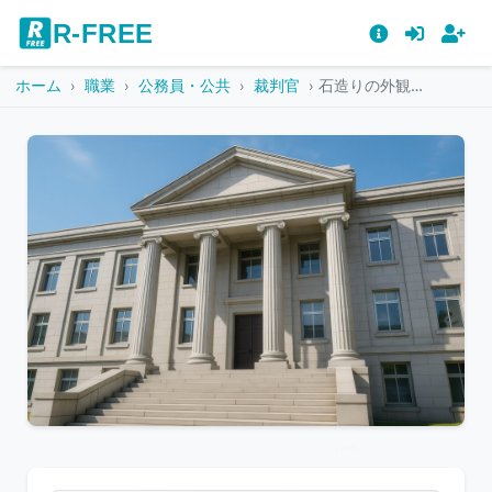
R-FREE
ホーム
職業
公務員・公共
裁判官
石造りの外観と列柱が印象的な裁判所の建物
こ
の