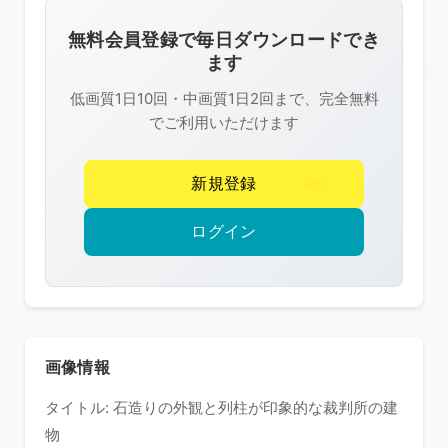
画
像
無料会員登録で毎日ダウンロードでき
は
ます
R-
低画質1日10回・中画質1日2回まで、完全無料
FREE
でご利用いただけます
の
著
新規登録
作
権
ログイン
で
保
護
さ
れ
画像情報
て
タイトル: 石造りの外観と列柱が印象的な裁判所の建
い
物
ま