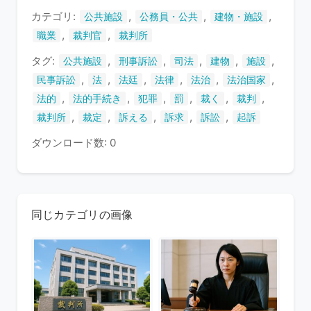
す
カテゴリ:
,
,
,
公共施設
公務員・公共
建物・施設
,
,
職業
裁判官
裁判所
タグ:
,
,
,
,
,
公共施設
刑事訴訟
司法
建物
施設
,
,
,
,
,
,
民事訴訟
法
法廷
法律
法治
法治国家
,
,
,
,
,
,
法的
法的手続き
犯罪
罰
裁く
裁判
,
,
,
,
,
裁判所
裁定
訴える
訴求
訴訟
起訴
ダウンロード数: 0
同じカテゴリの画像