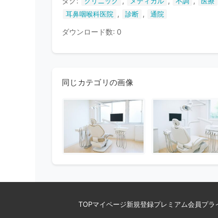
タグ:
,
,
,
クリニック
メディカル
不調
医療
,
,
耳鼻咽喉科医院
診断
通院
ダウンロード数: 0
同じカテゴリの画像
TOP
マイページ
新規登録
プレミアム会員
プラ