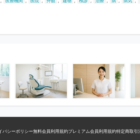
,
,
,
,
,
,
,
,
,
医療機関
医院
外観
建物
検診
治療
病
病気
い
ま
す
イバシーポリシー
無料会員利用規約
プレミアム会員利用規約
特定商取引