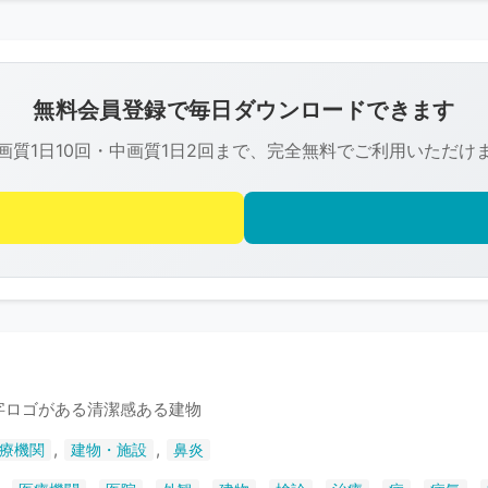
こ
の
画
像
無料会員登録で毎日ダウンロードできます
は
画質1日10回・中画質1日2回まで、完全無料でご利用いただけ
R-
FREE
の
著
作
権
で
保
護
英字ロゴがある清潔感ある建物
さ
,
,
療機関
建物・施設
鼻炎
れ
て