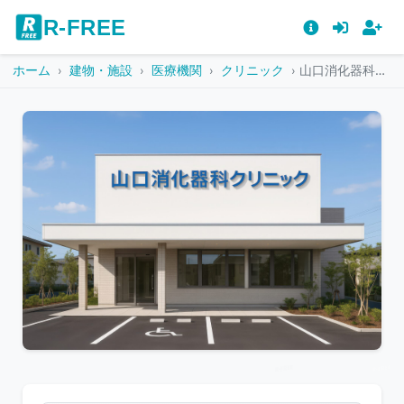
R-FREE
ホーム
建物・施設
医療機関
クリニック
山口消化器科クリニックの白い建物とバリアフリーの入り口
こ
の