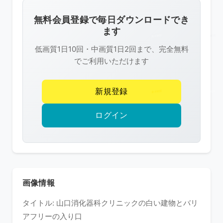
画
像
無料会員登録で毎日ダウンロードでき
は
ます
R-
低画質1日10回・中画質1日2回まで、完全無料
FREE
でご利用いただけます
の
著
新規登録
作
権
ログイン
で
保
護
さ
れ
画像情報
て
タイトル: 山口消化器科クリニックの白い建物とバリ
い
アフリーの入り口
ま