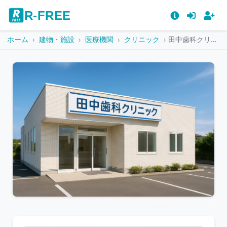
R-FREE
ホーム
建物・施設
医療機関
クリニック
田中歯科クリニックのベージュタイル外壁と青い看板
こ
の