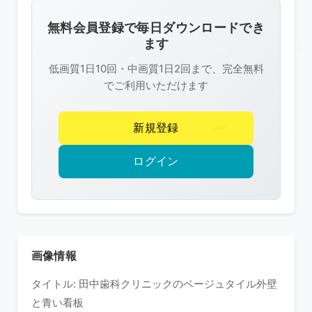
画
像
無料会員登録で毎日ダウンロードでき
は
ます
R-
低画質1日10回・中画質1日2回まで、完全無料
FREE
でご利用いただけます
の
著
新規登録
作
権
ログイン
で
保
護
さ
れ
画像情報
て
タイトル: 田中歯科クリニックのベージュタイル外壁
い
と青い看板
ま