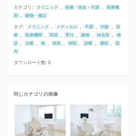
す
カテゴリ:
,
,
クリニック
医療・病気・不調
医療機
,
関
建物・施設
タグ:
,
,
,
,
クリニック
メディカル
不調
内観
医
,
,
,
,
,
,
療
医療機関
医院
受付
建物
待合室
検
,
,
,
,
,
,
,
診
治療
病
病気
病院
診断
通院
院
内
ダウンロード数: 0
同じカテゴリの画像