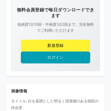
画
像
無料会員登録で毎日ダウンロードでき
は
ます
R-
低画質1日10回・中画質1日2回まで、完全無料
FREE
でご利用いただけます
の
著
新規登録
作
権
ログイン
で
保
護
さ
れ
画像情報
て
タイトル: 白を基調とした明るく清潔感のある病院の
い
待合室
ま