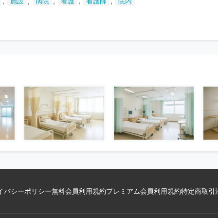
,
,
,
,
,
施設
病院
看護
看護師
院内
い
ま
す
イバシーポリシー
無料会員利用規約
プレミアム会員利用規約
特定商取引