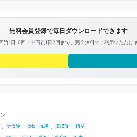
こ
の
画
像
無料会員登録で毎日ダウンロードできます
は
画質1日10回・中画質1日2回まで、完全無料でご利用いただけ
R-
FREE
の
著
作
権
で
保
護
ョン
さ
,
,
,
,
大病院
建物・施設
看護師
職業
れ
て