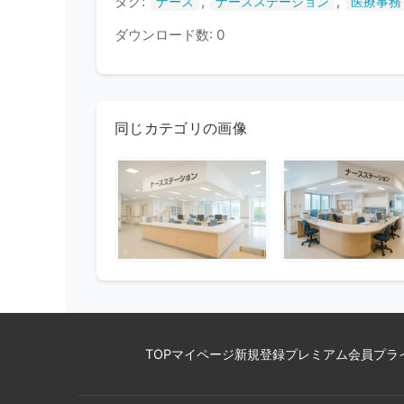
タグ:
,
,
ナース
ナースステーション
医療事務
ダウンロード数: 0
同じカテゴリの画像
TOP
マイページ
新規登録
プレミアム会員
プラ