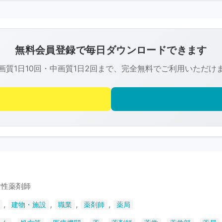
こ
の
画
像
無料会員登録で毎日ダウンロードできます
は
画質1日10回・中画質1日2回まで、完全無料でご利用いただけ
R-
FREE
の
著
作
権
で
保
護
女性薬剤師
さ
,
,
,
,
建物・施設
職業
薬剤師
薬局
れ
て