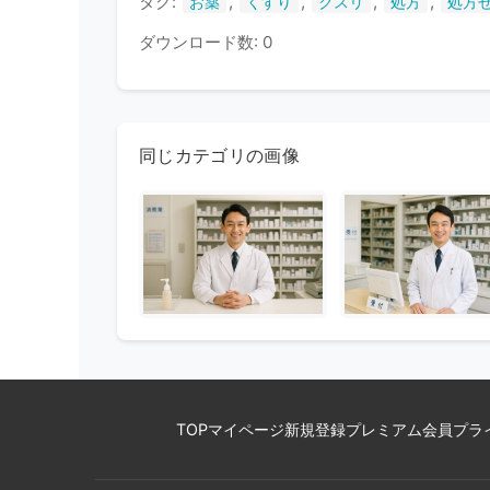
タグ:
,
,
,
,
お薬
くすり
クスリ
処方
処方
ダウンロード数: 0
同じカテゴリの画像
TOP
マイページ
新規登録
プレミアム会員
プラ