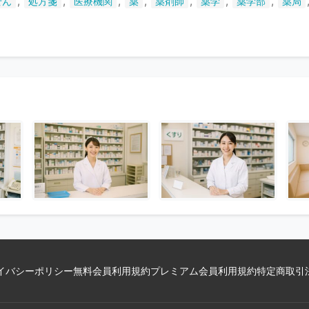
,
,
,
,
,
,
,
せん
処方箋
医療機関
薬
薬剤師
薬学
薬学部
薬局
い
ま
す
イバシーポリシー
無料会員利用規約
プレミアム会員利用規約
特定商取引