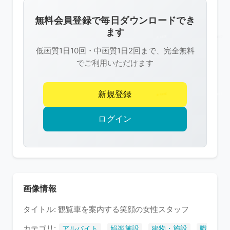
画
像
無料会員登録で毎日ダウンロードでき
は
ます
R-
低画質1日10回・中画質1日2回まで、完全無料
FREE
でご利用いただけます
の
著
新規登録
作
権
ログイン
で
保
護
さ
れ
画像情報
て
タイトル: 観覧車を案内する笑顔の女性スタッフ
い
ま
カテゴリ:
,
,
,
アルバイト
娯楽施設
建物・施設
職