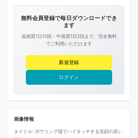
画
像
無料会員登録で毎日ダウンロードでき
は
ます
R-
低画質1日10回・中画質1日2回まで、完全無料
FREE
でご利用いただけます
の
著
新規登録
作
権
ログイン
で
保
護
さ
れ
画像情報
て
タイトル: ボウリング場でハイタッチする笑顔の若い
い