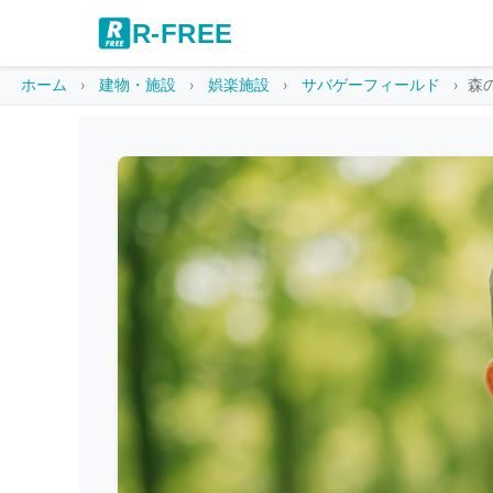
R-FREE
ホーム
建物・施設
娯楽施設
サバゲーフィールド
森