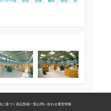
,
,
,
,
,
サバゲー場
娯楽
装備
趣味
迷彩
迷
法に基づく表記
投稿一覧
お問い合わせ
運営情報