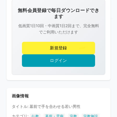
画
像
無料会員登録で毎日ダウンロードでき
は
ます
R-
低画質1日10回・中画質1日2回まで、完全無料
FREE
でご利用いただけます
の
著
新規登録
作
権
ログイン
で
保
護
さ
れ
画像情報
て
タイトル: 墓前で手を合わせる若い男性
い
ま
カテゴリ:
,
,
,
,
仏教
墓所・霊廟
宗教
宗教施設