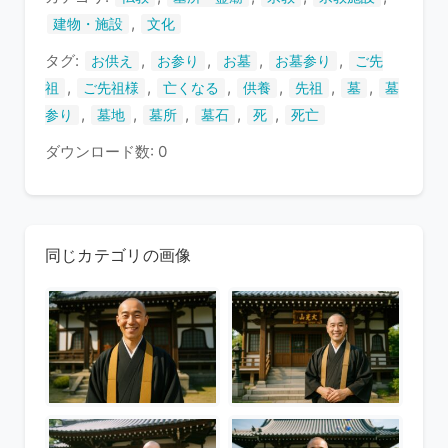
す
,
建物・施設
文化
タグ:
,
,
,
,
お供え
お参り
お墓
お墓参り
ご先
,
,
,
,
,
,
祖
ご先祖様
亡くなる
供養
先祖
墓
墓
,
,
,
,
,
参り
墓地
墓所
墓石
死
死亡
ダウンロード数: 0
同じカテゴリの画像