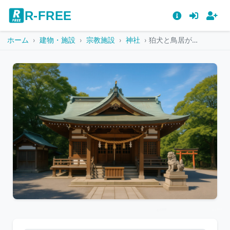
R-FREE
ホーム
建物・施設
宗教施設
神社
狛犬と鳥居がある神社の拝殿と緑に囲まれた境内
こ
の