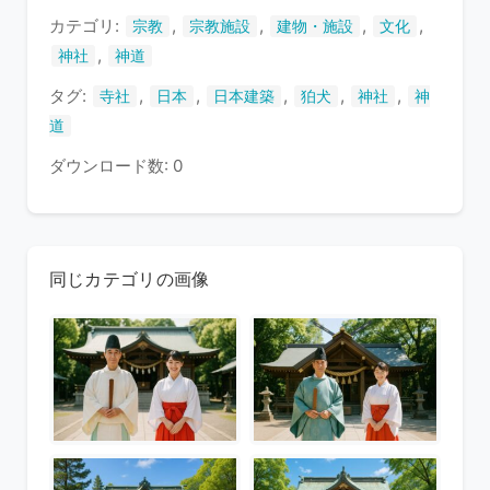
す
カテゴリ:
,
,
,
,
宗教
宗教施設
建物・施設
文化
,
神社
神道
タグ:
,
,
,
,
,
寺社
日本
日本建築
狛犬
神社
神
道
ダウンロード数: 0
同じカテゴリの画像