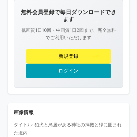
画
像
無料会員登録で毎日ダウンロードでき
は
ます
R-
低画質1日10回・中画質1日2回まで、完全無料
FREE
でご利用いただけます
の
著
新規登録
作
権
ログイン
で
保
護
さ
れ
画像情報
て
タイトル: 狛犬と鳥居がある神社の拝殿と緑に囲まれ
い
た境内
ま