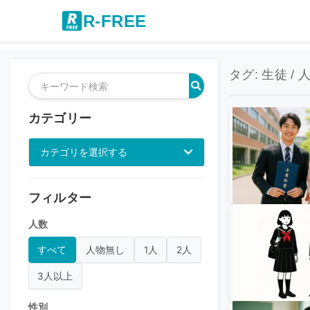
R-FREE
タグ: 生徒 / 
カテゴリー
カテゴリを選択する
フィルター
人数
すべて
人物無し
1人
2人
3人以上
性別