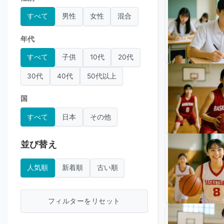
すべて
男性
女性
混合
年代
すべて
子供
10代
20代
30代
40代
50代以上
国
すべて
日本
その他
並び替え
人気順
新着順
古い順
フィルターをリセット