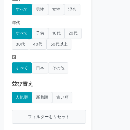
すべて
男性
女性
混合
年代
すべて
子供
10代
20代
30代
40代
50代以上
国
すべて
日本
その他
並び替え
人気順
新着順
古い順
フィルターをリセット