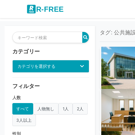
R-FREE
タグ: 公共施設
カテゴリー
カテゴリを選択する
フィルター
人数
すべて
人物無し
1人
2人
3人以上
性別