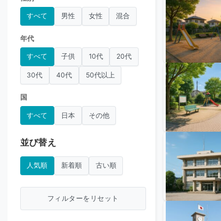
すべて
男性
女性
混合
年代
すべて
子供
10代
20代
30代
40代
50代以上
国
すべて
日本
その他
並び替え
人気順
新着順
古い順
フィルターをリセット