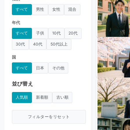
すべて
男性
女性
混合
年代
すべて
子供
10代
20代
30代
40代
50代以上
国
すべて
日本
その他
並び替え
人気順
新着順
古い順
フィルターをリセット