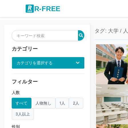
R-FREE
タグ: 大学 / 
カテゴリー
カテゴリを選択する
フィルター
人数
すべて
人物無し
1人
2人
3人以上
性別