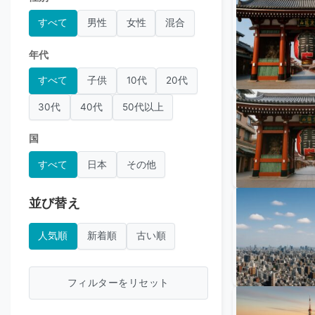
すべて
男性
女性
混合
年代
すべて
子供
10代
20代
30代
40代
50代以上
国
すべて
日本
その他
並び替え
人気順
新着順
古い順
フィルターをリセット