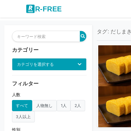
R-FREE
タグ: だしまき
カテゴリー
カテゴリを選択する
フィルター
人数
すべて
人物無し
1人
2人
3人以上
性別