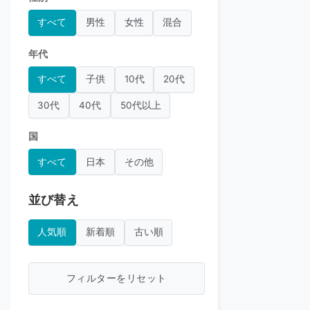
すべて
男性
女性
混合
年代
すべて
子供
10代
20代
30代
40代
50代以上
国
すべて
日本
その他
並び替え
人気順
新着順
古い順
フィルターをリセット