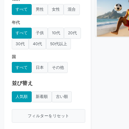
すべて
男性
女性
混合
年代
すべて
子供
10代
20代
30代
40代
50代以上
国
すべて
日本
その他
並び替え
人気順
新着順
古い順
フィルターをリセット