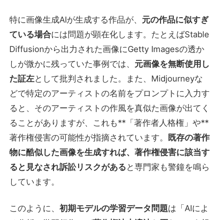
特に画像生成AIが生成する作品が、
元の作品に似すぎ
ている場合
には問題が顕在化します。たとえばStable
Diffusionから出力された画像にGetty Imagesの透か
しが微かに残っていた事例では、
元画像を無断使用し
た証左
として批判されました。また、Midjourneyな
どで特定のアーティストの名前をプロンプトに入力す
ると、そのアーティストの作風を真似た画像が出てく
ることがありますが、これも**「著作者人格権」や**
著作権侵害の可能性が指摘されています。
既存の著作
物に酷似した画像を生成すれば、著作権侵害に該当す
ると見なされ訴訟リスクがある
と専門家も警鐘を鳴ら
しています。
このように、
初期モデルの学習データ問題
は「AIによ