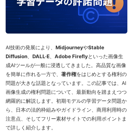
AI技術の発展により、
Midjourney
や
Stable
Diffusion
、
DALL·E
、
Adobe Firefly
といった画像生
成AIツールが一般に浸透してきました。高品質な画像
を簡単に作れる一方で、
著作権
をはじめとする権利の
問題が大きな話題となっています。この記事では、AI
画像生成の権利問題について、最新動向を踏まえつつ
網羅的に解説します。初期モデルの学習データ問題か
ら、日本の法的枠組みやガイドライン、商用利用時の
注意点、そしてフリー素材サイトでの利用ポイントま
で詳しく紹介します。