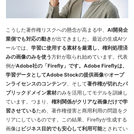
こうした著作権リスクへの懸念が高まる中、
AI開発企
業側でも対応の動き
が出てきました。最近の生成AIツ
ールでは、
学習に使用する素材を厳選し、権利処理済
みの画像のみを使う
方針が取られ始めています。代表
例が
Adobe社の「Firefly」です。Adobe Fireflyは、
学習データとしてAdobe Stockの提供画像
や
オープ
ンライセンスのコンテンツ
、そして
著作権が切れたパ
ブリックドメイン素材
のみを活用してモデルを訓練し
ています。つまり、
権利関係がクリアな画像だけで学
習させている
ため、著作権侵害と商用利用の問題をク
リアにしているのです。この結果、Fireflyが生成する
画像は
ビジネス目的でも安心して利用可能
とされてい