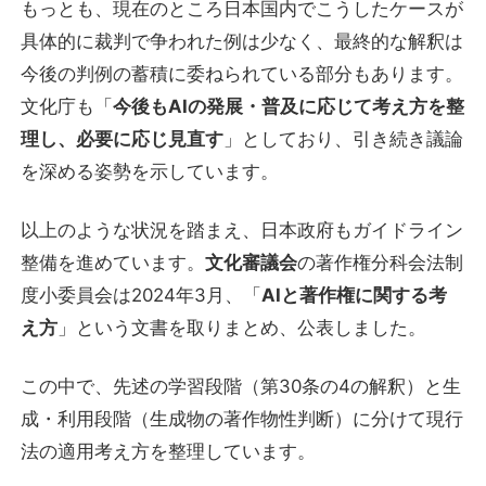
もっとも、現在のところ日本国内でこうしたケースが
具体的に裁判で争われた例は少なく、最終的な解釈は
今後の判例の蓄積に委ねられている部分もあります。
文化庁も「
今後もAIの発展・普及に応じて考え方を整
理し、必要に応じ見直す
」としており、引き続き議論
を深める姿勢を示しています。
以上のような状況を踏まえ、日本政府もガイドライン
整備を進めています。
文化審議会
の著作権分科会法制
度小委員会は2024年3月、「
AIと著作権に関する考
え方
」という文書を取りまとめ、公表しました。
この中で、先述の学習段階（第30条の4の解釈）と生
成・利用段階（生成物の著作物性判断）に分けて現行
法の適用考え方を整理しています。