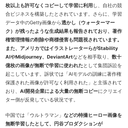
枚以上も許可なくコピーして学習に利用
し、自社の競
合ビジネスを構築したとされています。さらに、学習
データ中のGetty画像から
透かし（ウォーターマー
ク）が残ったような生成結果も報告されており、著作
権管理情報の削除や商標侵害も問題視されています。
また、アメリカではイラストレーターらがStability
AIやMidjourney、DeviantArt
などを相手取り、
数十
億枚の画像が無断で学習に使われた
として集団訴訟を
起こしています。訴状では「AIモデルの訓練に著作権
保護された画像が許可なく利用された」と主張されて
おり、
AI開発企業による大量の無断コピー
にクリエイ
ター側が反発している状況です。
中国では「ウルトラマン」
などの特撮ヒーロー画像を
無断学習したとして、円谷プロダクションが