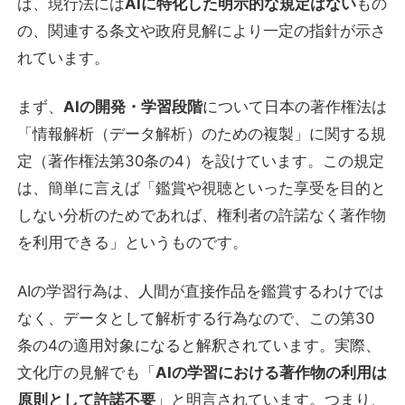
ば、現行法には
AIに特化した明示的な規定はない
もの
の、関連する条文や政府見解により一定の指針が示さ
れています。
まず、
AIの開発・学習段階
について日本の著作権法は
「情報解析（データ解析）のための複製」に関する規
定（著作権法第30条の4）を設けています。この規定
は、簡単に言えば「鑑賞や視聴といった享受を目的と
しない分析のためであれば、権利者の許諾なく著作物
を利用できる」というものです。
AIの学習行為は、人間が直接作品を鑑賞するわけでは
なく、データとして解析する行為なので、この第30
条の4の適用対象になると解釈されています。実際、
文化庁の見解でも「
AIの学習における著作物の利用は
原則として許諾不要
」と明言されています。つまり、