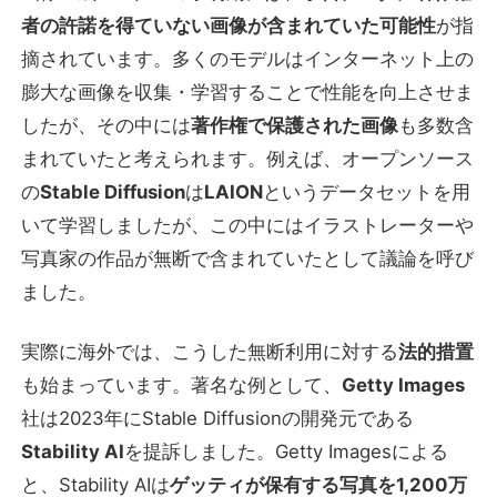
者の許諾を得ていない画像が含まれていた可能性
が指
摘されています。多くのモデルはインターネット上の
膨大な画像を収集・学習することで性能を向上させま
したが、その中には
著作権で保護された画像
も多数含
まれていたと考えられます。例えば、オープンソース
の
Stable Diffusion
は
LAION
というデータセットを用
いて学習しましたが、この中にはイラストレーターや
写真家の作品が無断で含まれていたとして議論を呼び
ました。
実際に海外では、こうした無断利用に対する
法的措置
も始まっています。著名な例として、
Getty Images
社は2023年にStable Diffusionの開発元である
Stability AI
を提訴しました。Getty Imagesによる
と、Stability AIは
ゲッティが保有する写真を1,200万