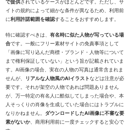
で提供
されているケースがほとんどです。ただし、サ
イトの規約によって細かな条件が異なるため、利用前
に
利用許諾範囲を確認
することをおすすめします。
特に確認すべきは、
有名時に似た人物が写っている場
合
です。一般にフリー素材サイトの免責事項として
「画像に写り込んだ商標・ブランド・人物等について
まで権利保証していない」という旨が記載されていま
す。AI画像の場合、実在の人物の写真は通常含まれま
せんが、
リアルな人物風のAIイラスト
などは注意が必
要です。それが架空の人物であれば問題ありません
が、万一特定の有名人に酷似してしまった場合や、本
人そっくりの肖像を生成していた場合にはトラブルに
なりかねません。
ダウンロードしたAI画像に不審な要
素がないか
、商用利用前に一度チェックすると安心で