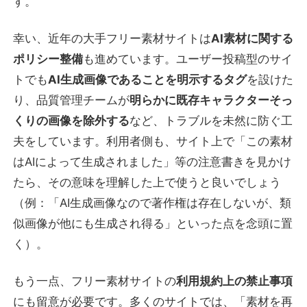
す。
幸い、近年の大手フリー素材サイトは
AI素材に関する
ポリシー整備
も進めています。ユーザー投稿型のサイ
トでも
AI生成画像であることを明示するタグ
を設けた
り、品質管理チームが
明らかに既存キャラクターそっ
くりの画像を除外する
など、トラブルを未然に防ぐ工
夫をしています。利用者側も、サイト上で「この素材
はAIによって生成されました」等の注意書きを見かけ
たら、その意味を理解した上で使うと良いでしょう
（例：「AI生成画像なので著作権は存在しないが、類
似画像が他にも生成され得る」といった点を念頭に置
く）。
もう一点、フリー素材サイトの
利用規約上の禁止事項
にも留意が必要です。多くのサイトでは、「素材を再