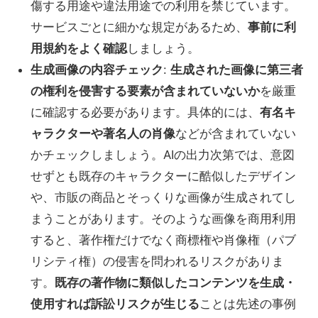
傷する用途や違法用途での利用を禁じています。
サービスごとに細かな規定があるため、
事前に利
用規約をよく確認
しましょう。
生成画像の内容チェック
:
生成された画像に第三者
の権利を侵害する要素が含まれていないか
を厳重
に確認する必要があります。具体的には、
有名キ
ャラクターや著名人の肖像
などが含まれていない
かチェックしましょう。AIの出力次第では、意図
せずとも既存のキャラクターに酷似したデザイン
や、市販の商品とそっくりな画像が生成されてし
まうことがあります。そのような画像を商用利用
すると、著作権だけでなく商標権や肖像権（パブ
リシティ権）の侵害を問われるリスクがありま
す。
既存の著作物に類似したコンテンツを生成・
使用すれば訴訟リスクが生じる
ことは先述の事例