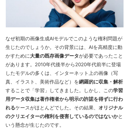
なぜ初期の画像生成AIモデルでこのような権利問題が
生じたのでしょうか。その背景には、AIを高精度に動
かすために
大量の既存画像データ
が必要であったこと
があります。2010年代後半から2020年代前半に登場
したモデルの多くは、インターネット上の画像（写
真、イラスト、美術作品など）を
網羅的に収集・解析
することで「学習」してきました。しかし、この
学習
用データ収集は著作権者から明示の許諾を得ずに行わ
れる
ケースがほとんどでした。その結果、
オリジナル
のクリエイターの権利を侵害しているのではないか
と
いう懸念が生じたのです。