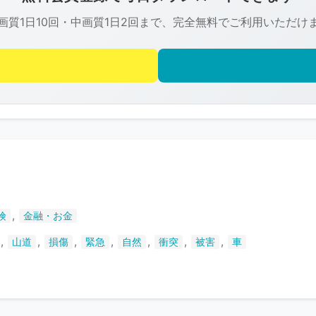
は
画質1日10回・中画質1日2回まで、完全無料でご利用いただけ
R-
FREE
の
著
作
権
で
保
護
さ
,
険
金融・お金
れ
て
,
,
,
,
,
,
,
山道
損傷
緊急
自然
衝突
被害
車
い
ま
す