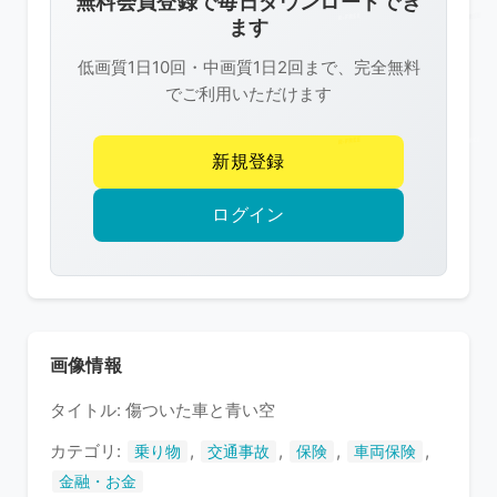
無料会員登録で毎日ダウンロードでき
は
ます
R-
低画質1日10回・中画質1日2回まで、完全無料
FREE
でご利用いただけます
の
著
新規登録
作
権
ログイン
で
保
護
さ
れ
画像情報
て
タイトル: 傷ついた車と青い空
い
ま
カテゴリ:
,
,
,
,
乗り物
交通事故
保険
車両保険
す
金融・お金