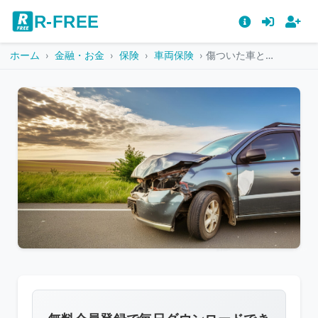
R-FREE
ホーム
金融・お金
保険
車両保険
傷ついた車と青い空
こ
の
画
像