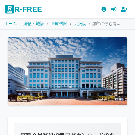
R-FREE
ホーム
建物・施設
医療機関
大病院
都市に佇む青い大学校舎
こ
の
画
像