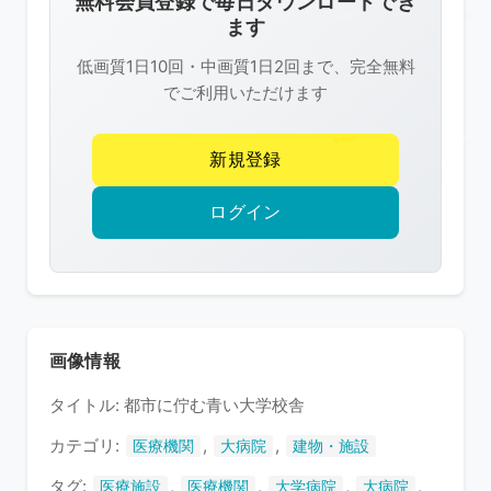
無料会員登録で毎日ダウンロードでき
は
ます
R-
低画質1日10回・中画質1日2回まで、完全無料
FREE
でご利用いただけます
の
著
新規登録
作
権
ログイン
で
保
護
さ
れ
画像情報
て
タイトル: 都市に佇む青い大学校舎
い
ま
カテゴリ:
,
,
医療機関
大病院
建物・施設
す
タグ:
,
,
,
,
医療施設
医療機関
大学病院
大病院