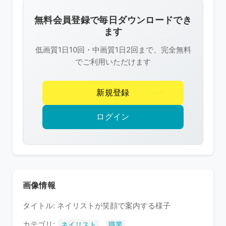
画
像
無料会員登録で毎日ダウンロードでき
は
ます
R-
低画質1日10回・中画質1日2回まで、完全無料
FREE
でご利用いただけます
の
著
新規登録
作
権
ログイン
で
保
護
さ
れ
画像情報
て
タイトル: ネイリストが笑顔で案内する様子
い
ま
カテゴリ:
,
ネイリスト
職業