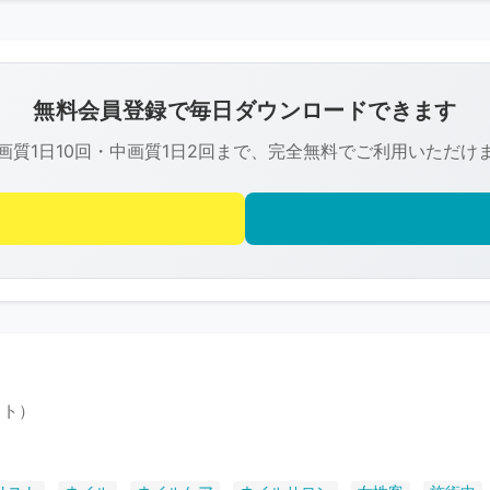
こ
の
画
像
無料会員登録で毎日ダウンロードできます
は
画質1日10回・中画質1日2回まで、完全無料でご利用いただけ
R-
FREE
の
著
作
権
で
保
護
スト）
さ
れ
て