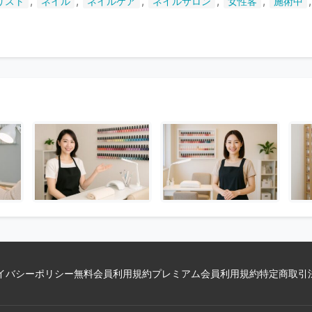
,
,
,
,
,
リスト
ネイル
ネイルケア
ネイルサロン
女性客
施術中
い
ま
す
イバシーポリシー
無料会員利用規約
プレミアム会員利用規約
特定商取引