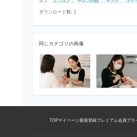
タグ:
,
,
,
エプロン
サロン内観
デスク
ネイ
ダウンロード数: 2
同じカテゴリの画像
TOP
マイページ
新規登録
プレミアム会員
プラ