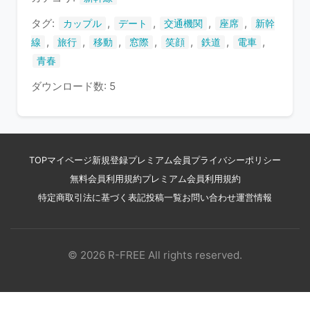
す
タグ:
,
,
,
,
カップル
デート
交通機関
座席
新幹
,
,
,
,
,
,
,
線
旅行
移動
窓際
笑顔
鉄道
電車
青春
ダウンロード数: 5
TOP
マイページ
新規登録
プレミアム会員
プライバシーポリシー
無料会員利用規約
プレミアム会員利用規約
特定商取引法に基づく表記
投稿一覧
お問い合わせ
運営情報
© 2026 R-FREE All rights reserved.