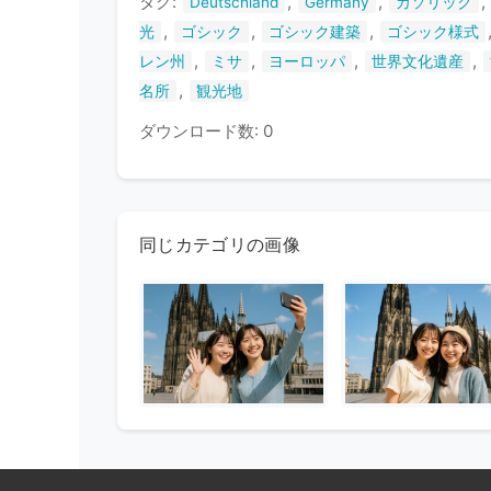
タグ:
,
,
,
Deutschland
Germany
カソリック
,
,
,
光
ゴシック
ゴシック建築
ゴシック様式
,
,
,
,
レン州
ミサ
ヨーロッパ
世界文化遺産
,
名所
観光地
ダウンロード数: 0
同じカテゴリの画像