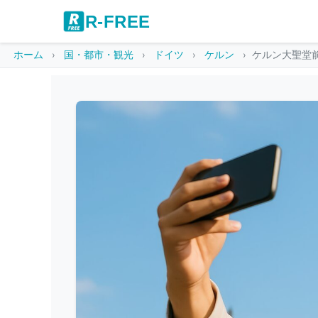
R-FREE
ホーム
国・都市・観光
ドイツ
ケルン
ケルン大聖堂