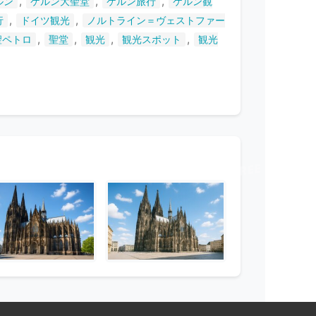
,
,
,
ルン
ケルン大聖堂
ケルン旅行
ケルン観
,
,
行
ドイツ観光
ノルトライン＝ヴェストファー
,
,
,
,
聖ペトロ
聖堂
観光
観光スポット
観光