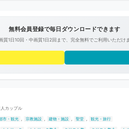
こ
の
画
像
無料会員登録で毎日ダウンロードできます
は
画質1日10回・中画質1日2回まで、完全無料でご利用いただけ
R-
FREE
の
著
作
権
で
保
護
本人カップル
さ
,
,
,
,
都市・観光
宗教施設
建物・施設
聖堂
観光・旅行
れ
て