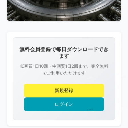
こ
の
画
像
無料会員登録で毎日ダウンロードでき
は
ます
R-
低画質1日10回・中画質1日2回まで、完全無料
FREE
でご利用いただけます
の
著
新規登録
作
権
ログイン
で
保
護