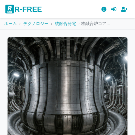
R-FREE
ホーム
テクノロジー
核融合発電
核融合炉コア部分のディテール