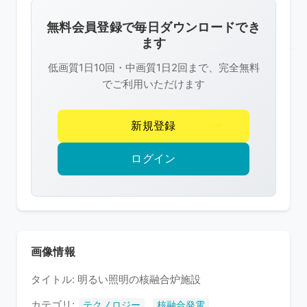
画
像
無料会員登録で毎日ダウンロードでき
は
ます
R-
低画質1日10回・中画質1日2回まで、完全無料
FREE
でご利用いただけます
の
著
新規登録
作
権
ログイン
で
保
護
さ
れ
画像情報
て
タイトル: 明るい照明の核融合炉施設
い
ま
カテゴリ:
,
テクノロジー
核融合発電