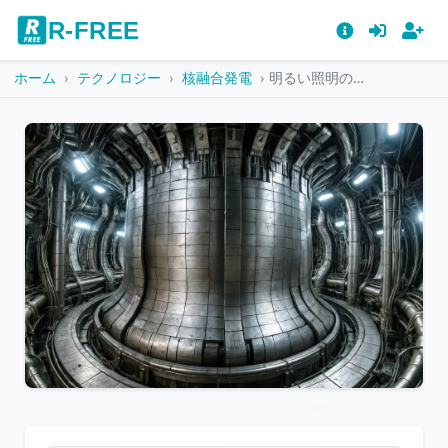
R-FREE
ホーム
テクノロジー
核融合発電
明るい照明の核融合炉施設
こ
の