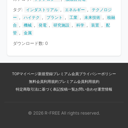
す
タグ:
,
,
インダストリアル
エネルギー
テクノロジ
,
,
,
,
,
ー
ハイテク
プラント
工業
未来技術
核融
,
,
,
,
,
,
合
機械
発電
研究施設
科学
装置
配
,
管
金属
ダウンロード数: 0
TOP
マイページ
新規登録
プレミアム会員
プライバシーポリシー
無料会員利用規約
プレミアム会員利用規約
特定商取引法に基づく表記
投稿一覧
お問い合わせ
運営情報
© 2026 R-FREE All rights reserved.