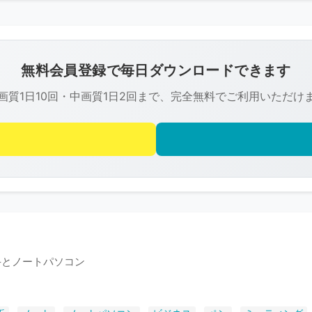
こ
の
画
像
無料会員登録で毎日ダウンロードできます
は
画質1日10回・中画質1日2回まで、完全無料でご利用いただけ
R-
FREE
の
著
作
権
で
保
護
手とノートパソコン
さ
れ
て