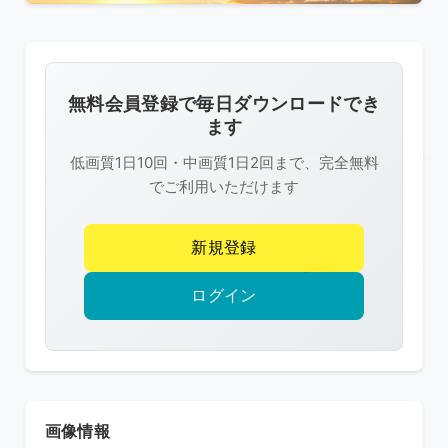
こ
の
画
像
無料会員登録で毎日ダウンロードでき
は
ます
R-
低画質1日10回・中画質1日2回まで、完全無料
FREE
でご利用いただけます
の
著
新規登録
作
権
ログイン
で
保
護
さ
れ
画像情報
て