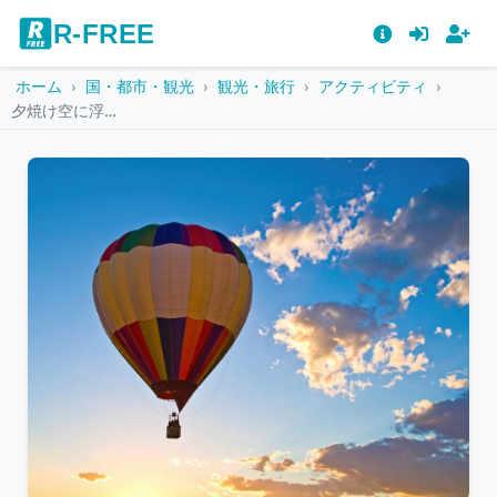
R-FREE
ホーム
国・都市・観光
観光・旅行
アクティビティ
夕焼け空に浮かぶ熱気球