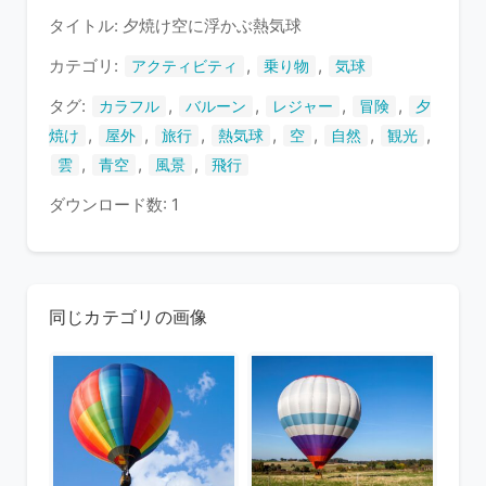
タイトル: 夕焼け空に浮かぶ熱気球
い
ま
カテゴリ:
,
,
アクティビティ
乗り物
気球
す
タグ:
,
,
,
,
カラフル
バルーン
レジャー
冒険
夕
,
,
,
,
,
,
,
焼け
屋外
旅行
熱気球
空
自然
観光
,
,
,
雲
青空
風景
飛行
ダウンロード数: 1
同じカテゴリの画像