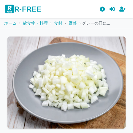
R-FREE
ホーム
飲食物・料理
食材
野菜
グレーの皿に盛られた粗めに刻んだ玉ねぎ
こ