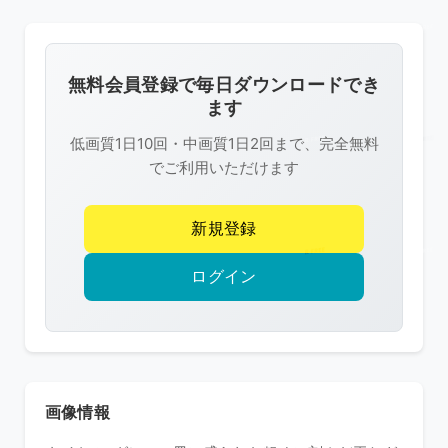
の
画
像
無料会員登録で毎日ダウンロードでき
は
ます
R-
低画質1日10回・中画質1日2回まで、完全無料
FREE
でご利用いただけます
の
著
新規登録
作
権
ログイン
で
保
護
さ
れ
画像情報
て