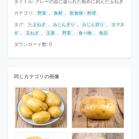
タイトル: グレーの皿に盛られた粗めに刻んだ玉ねぎ
い
ま
カテゴリ:
,
,
野菜
食材
飲食物・料理
す
タグ:
,
,
,
たまねぎ
みじんぎり
みじん切り
タマネ
,
,
,
,
,
ギ
玉ねぎ
玉葱
野菜
食べ物
食品
ダウンロード数: 0
同じカテゴリの画像