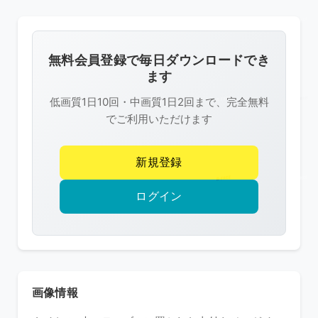
の
画
像
無料会員登録で毎日ダウンロードでき
は
ます
R-
低画質1日10回・中画質1日2回まで、完全無料
FREE
でご利用いただけます
の
著
新規登録
作
権
ログイン
で
保
護
さ
れ
画像情報
て