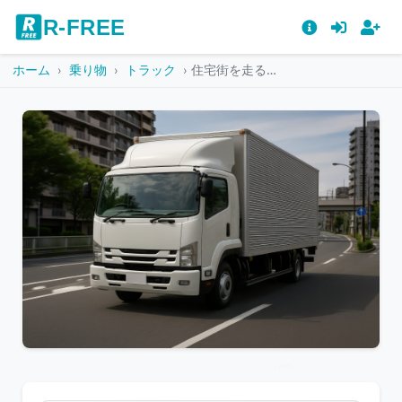
R-FREE
ホーム
乗り物
トラック
住宅街を走る白い中型トラック
こ
の