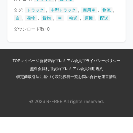
す
タグ:
,
,
,
,
トラック
中型トラック
商用車
物流
,
,
,
,
,
,
白
荷物
貨物
車
輸送
運搬
配送
ダウンロード数: 0
TOP
マイページ
新規登録
プレミアム会員
プライバシーポリシー
無料会員利用規約
プレミアム会員利用規約
特定商取引法に基づく表記
投稿一覧
お問い合わせ
運営情報
© 2026 R-FREE All rights reserved.