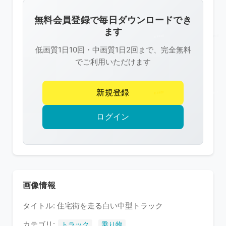
画
像
無料会員登録で毎日ダウンロードでき
は
ます
R-
低画質1日10回・中画質1日2回まで、完全無料
FREE
でご利用いただけます
の
著
新規登録
作
権
ログイン
で
保
護
さ
れ
画像情報
て
タイトル: 住宅街を走る白い中型トラック
い
ま
カテゴリ:
,
トラック
乗り物