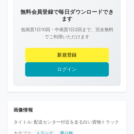
画
像
無料会員登録で毎日ダウンロードでき
は
ます
R-
低画質1日10回・中画質1日2回まで、完全無料
FREE
でご利用いただけます
の
著
新規登録
作
権
ログイン
で
保
護
さ
れ
画像情報
て
タイトル: 配送センター付近を走る白い貨物トラック
い
ま
カテゴリ:
,
トラック
乗り物