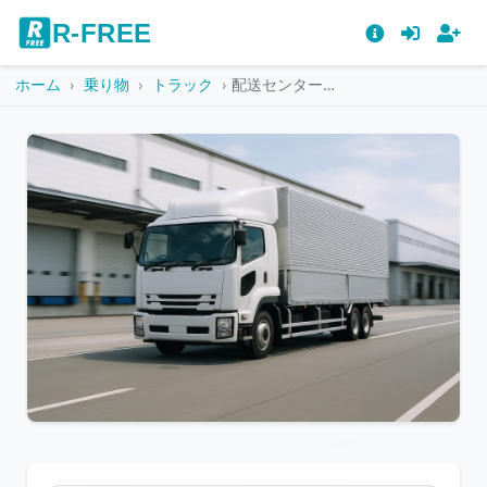
R-FREE
ホーム
乗り物
トラック
配送センター付近を走る白い貨物トラック
こ
の