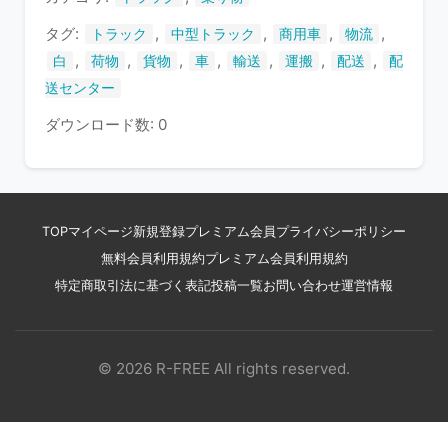
す
タグ:
,
,
,
,
トラック
中型トラック
商用車
物流
,
,
,
,
,
,
,
白
荷物
貨物
車
輸送
運搬
配送
配
送センター
ダウンロード数: 0
TOP
マイページ
新規登録
プレミアム会員
プライバシーポリシー
無料会員利用規約
プレミアム会員利用規約
特定商取引法に基づく表記
投稿一覧
お問い合わせ
運営情報
© 2026 R-FREE All rights reserved.